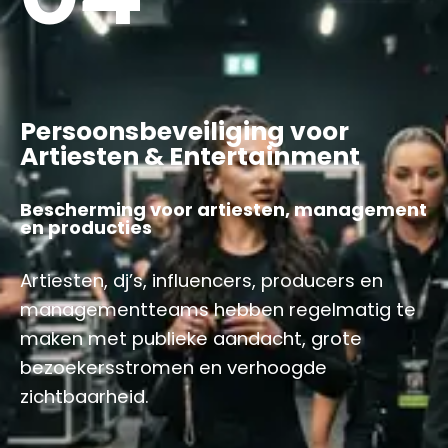
Persoonsbeveiliging voor
Artiesten & Entertainment
Bescherming voor artiesten, management
en producties
Artiesten, dj’s, influencers, producers en
managementteams hebben regelmatig te
maken met publieke aandacht, grote
bezoekersstromen en verhoogde
zichtbaarheid.