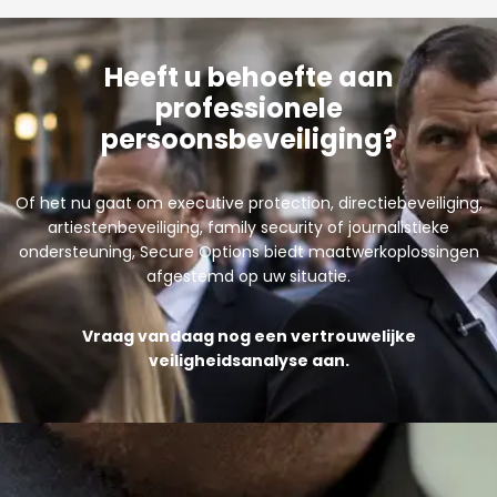
Heeft u behoefte aan
professionele
persoonsbeveiliging?
Of het nu gaat om executive protection, directiebeveiliging,
artiestenbeveiliging, family security of journalistieke
ondersteuning, Secure Options biedt maatwerkoplossingen
afgestemd op uw situatie.
Vraag vandaag nog een vertrouwelijke
veiligheidsanalyse aan.