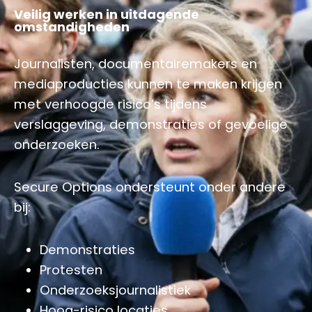
Veilig werken in uitdagende
omstandigheden
Journalisten, documentairemakers en
mediaproducties kunnen te maken krijgen
met verhoogde risico’s tijdens
verslaggeving, demonstraties of gevoelige
onderzoeken.
Secure Options ondersteunt onder andere
bij:
Demonstraties
Protesten
Onderzoeksjournalistiek
Hoog-risico locaties