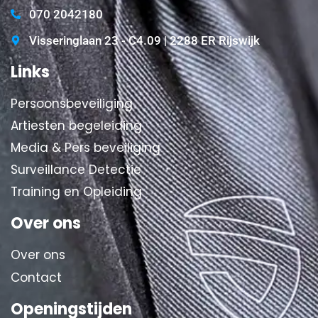
070 2042180
Visseringlaan 23 - C4.09 | 2288 ER Rijswijk
Links
Persoonsbeveiliging
Artiesten begeleiding
Media & Pers beveiliging
Surveillance Detectie
Training en Opleiding
Over ons
Over ons
Contact
Openingstijden