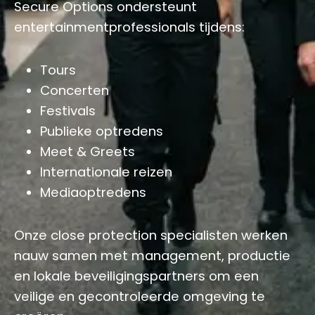
Secure Options ondersteunt
entertainmentprofessionals tijdens:
Tours
Concerten
Festivals
Publieke optredens
Meet & Greets
Internationale reizen
Mediaoptredens
Onze close protection specialisten werken
nauw samen met management, productie
en lokale beveiligingspartners om een
veilige en gecontroleerde omgeving te