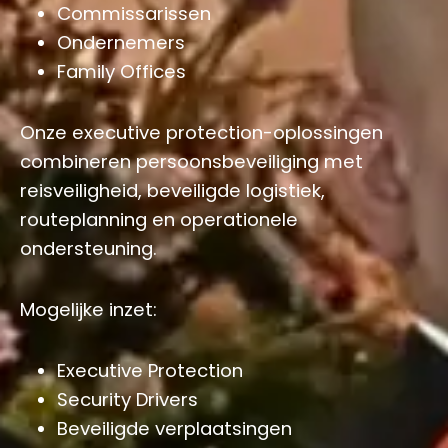
Commissarissen
Ondernemers
Family Offices
Onze executive protection-oplossingen
combineren persoonsbeveiliging met
reisveiligheid, beveiligde logistiek,
routeplanning en operationele
ondersteuning.
Mogelijke inzet:
Executive Protection
Security Drivers
Beveiligde verplaatsingen