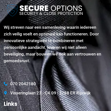
Wij streven naar een samenleving waarin iedereen
zich veilig voelt en optimaal kan functioneren. Door
innovatieve strategieën te combineren met
persoonlijke aandacht, leveren wij niet alleen
beveiliging, maar bouwen we ook aan vertrouwen en
gemoedsrust.
070 2042180
Visseringlaan 23 - C4.09 | 2288 ER Rijswijk
Links